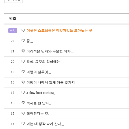
번호
이곳은 스크랩해온 이것저것들 모아놓는 곳_
꿈＿
22
어리석은 남자와 무모한 여자＿
21
욕심, 그것의 정상에는＿
20
여행의 실루엣＿
19
여행이 나에게 알게 해준 몇가지_
18
a slow boat to china_
17
택시를 탄 남자_
16
헤어진다는 것、
15
너는 내 생각 속에 산다＿
14